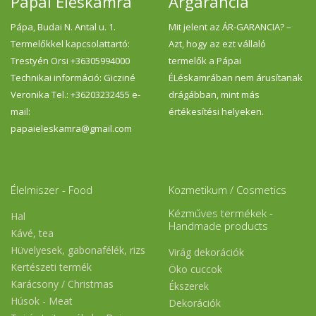
Pápai Éléskamra
Árgarancia
Pápa, Budai N. Antal u. 1.
Mit jelent az ÁR-GARANCIA? –
Termelőkkel kapcsolattartó:
Azt, hogy az ezt vállaló
Trestyén Orsi +36305994000
termelők a Pápai
Technikai információ: Gicziné
ÉLéskamrában nem árusítanak
Veronika Tel.: +36203232455 e-
drágábban, mint más
mail:
értékesítési helyeken.
papaieleskamra@gmail.com
Élelmiszer - Food
Kozmetikum / Cosmetics
Kézműves termékek -
Hal
Handmade products
Kávé, tea
Hüvelyesek, gabonafélék, rizs
Virág dekorációk
Kertészeti termék
Öko cuccok
Karácsony / Christmas
Ékszerek
Húsok - Meat
Dekorációk