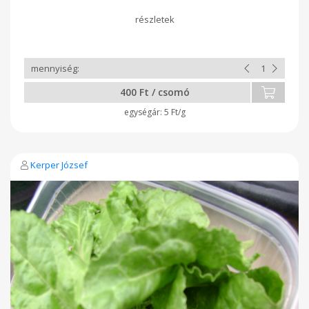
hasonlít, nem olyan karakteres, annál semlegesebb ízű. Mi
úgy fogyasztjuk, hogy néhány levelet lepárolunk zsiradékon,
sóval, fokhagymával, akár bazsalikommal fűszerezve és párolt
cukkinivel lesz köret vagy pedig rizsköretbe keverjük. Ez
mennyiség kb. 25-30 dkg rizshez elég, ami nálunk 2 főre
készül. Vegyszermentesen termesztettük.
400 Ft / csomó
5 Ft/g
Kerper József