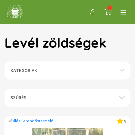
0
Levél zöldségek
KATEGÓRIÁK
SZŰRÉS
Illés Ferenc őstermelő
5