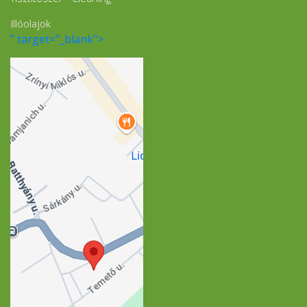
Illóolajok
" target="_blank">