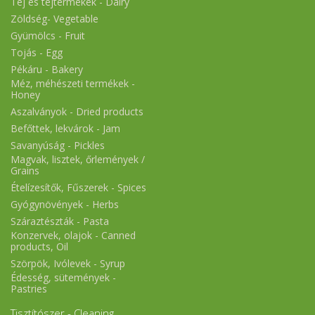
Tej és tejtermékek - Dairy
Zöldség- Vegetable
Gyümölcs - Fruit
Tojás - Egg
Pékáru - Bakery
Méz, méhészeti termékek -
Honey
Aszalványok - Dried products
Befőttek, lekvárok - Jam
Savanyúság - Pickles
Magvak, lisztek, őrlemények /
Grains
Ételízesítők, Fűszerek - Spices
Gyógynövények - Herbs
Száraztészták - Pasta
Konzervek, olajok - Canned
products, Oil
Szörpök, Ivólevek - Syrup
Édesség, sütemények -
Pastries
Tisztítószer - Cleaning