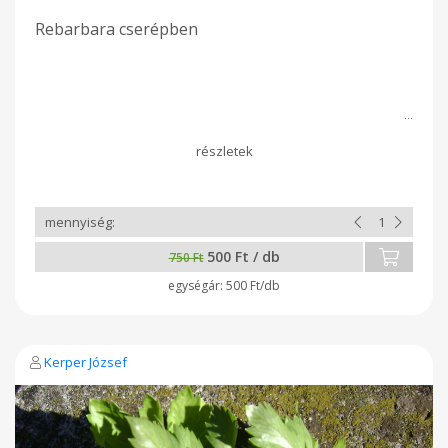
Rebarbara cserépben
500 Ft / db
750 Ft
500 Ft/db
Kerper József