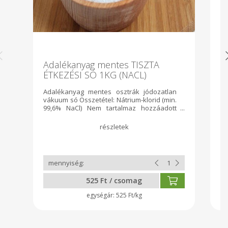
Adalékanyag mentes TISZTA
K
ÉTKEZÉSI SÓ 1KG (NACL)
Adalékanyag mentes osztrák jódozatlan
Az
vákuum só Összetétel: Nátrium-klorid (min.
üv
99,6% NaCl) Nem tartalmaz hozzáadott
fo
adalékanyagot, ezért csomósodás
H
előfordulhat. Ajánlott
me
felhasználás: étkezési célra, ételek
el
ízesítésére Kiszerelés: 1 kg
525 Ft / csomag
525 Ft/kg