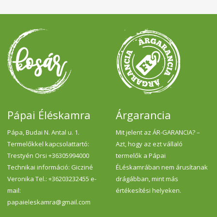
Pápai Éléskamra
Árgarancia
Pápa, Budai N. Antal u. 1.
Mit jelent az ÁR-GARANCIA? –
Termelőkkel kapcsolattartó:
Azt, hogy az ezt vállaló
Trestyén Orsi +36305994000
termelők a Pápai
Technikai információ: Gicziné
ÉLéskamrában nem árusítanak
Veronika Tel.: +36203232455 e-
drágábban, mint más
mail:
értékesítési helyeken.
papaieleskamra@gmail.com