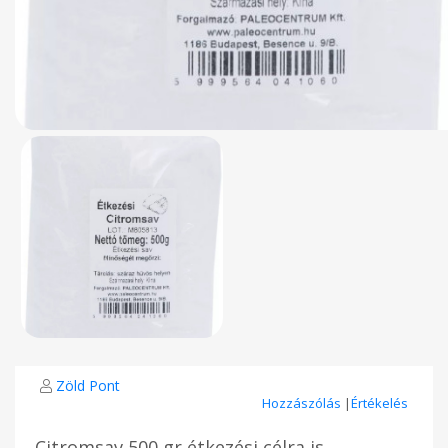
Zöld Pont
Hozzászólás
|
Értékelés
Citromsav 500 gr étkezési célra is