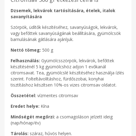
Dzsemek, lekvárok tartósítására, ételek, italok
savanyítására
Szörpök, üdítők készítéséhez, savanyúságok, lekvárok,
vagy befőttek savanyúságának beállítására, gyümölcsök
barnulásának gátlására ajánljuk.
Nettó tömeg:
500 g
Felhasználás:
Gyümölcsszörpök, lekvárok, befőttek
készítésénél 5 kg gyümölcshöz adjon 1 evőkanál
citromsavat. Tea, gyümölcslé készítéséhez használja ízlés
szerint. Folteltávolításhoz, fürdőszobai, konyhai
tisztításhoz készítsen 10%-os vizes citromsav oldatot.
Összetétel:
vízmentes citromsav
Eredet helye:
Kína
Minőségét megőrzi:
a csomagoláson jelzett ideig
(nap/hónap/év)
Tárolás:
száraz, hűvös helyen.