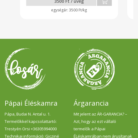
3500 Ft / üveg
3500 Ft/kg
Pápai Éléskamra
Árgarancia
Pápa, Budai N. Antal u. 1.
Mit jelent az ÁR-GARANCIA? –
Termelőkkel kapcsolattartó:
Azt, hogy az ezt vállaló
Trestyén Orsi +36305994000
termelők a Pápai
Technikai információ: Gicziné
ÉLéskamrában nem árusítanak