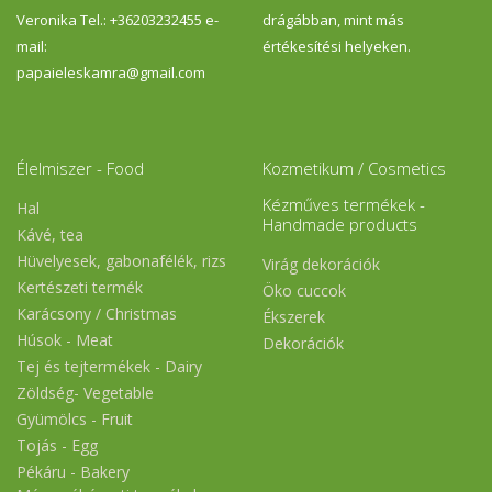
Veronika Tel.: +36203232455 e-
drágábban, mint más
mail:
értékesítési helyeken.
papaieleskamra@gmail.com
Élelmiszer - Food
Kozmetikum / Cosmetics
Kézműves termékek -
Hal
Handmade products
Kávé, tea
Hüvelyesek, gabonafélék, rizs
Virág dekorációk
Kertészeti termék
Öko cuccok
Karácsony / Christmas
Ékszerek
Húsok - Meat
Dekorációk
Tej és tejtermékek - Dairy
Zöldség- Vegetable
Gyümölcs - Fruit
Tojás - Egg
Pékáru - Bakery