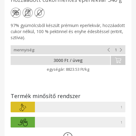
97% gyümölcsből készült prémium eperlekvár, hozzáadott
cukor nélkül, 100 % pektinnel és enyhe édesítéssel (eritrit,
sztívia).
3000 Ft / üveg
8823.53 Ft/kg
Termék minősítő rendszer
1
1