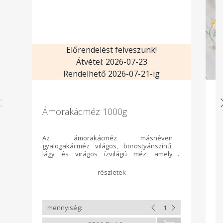
Előrendelést felveszünk!
Átvétel: 2026-07-23
Rendelhető 2026-07-21-ig
Ámorakácméz 1000g
M
Az ámorakácméz másnéven
Fr
gyalogakácméz világos, borostyánszínű,
e
lágy és virágos ízvilágú méz, amely
fű
selymesen folyékony állagával az
akácmézek egyik legnemesebb és
legkülönlegesebb változata.