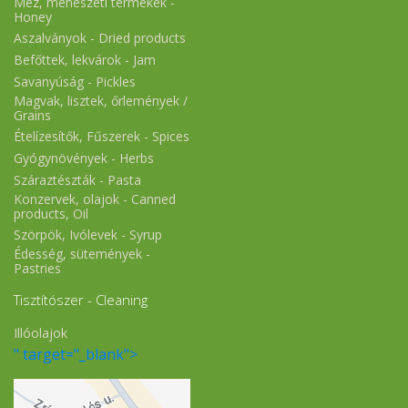
Méz, méhészeti termékek -
Honey
Aszalványok - Dried products
Befőttek, lekvárok - Jam
Savanyúság - Pickles
Magvak, lisztek, őrlemények /
Grains
Ételízesítők, Fűszerek - Spices
Gyógynövények - Herbs
Száraztészták - Pasta
Konzervek, olajok - Canned
products, Oil
Szörpök, Ivólevek - Syrup
Édesség, sütemények -
Pastries
Tisztítószer - Cleaning
Illóolajok
" target="_blank">