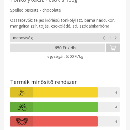
Spelled biscuits - chocolate
Összetevők: teljes kiőrlésű tönkölyliszt, barna nádcukor,
mangalica zsír, tojás, csokoládé, só, szódabikarbóna
650 Ft / db
6500 Ft/kg
Termék minősítő rendszer
4
4
4