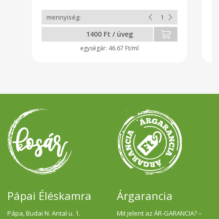
bőrbetegségek ellen; – növeli az erek
rugalmasságát; – segít megfázásos
megbetegedések esetében; –
vérnyomáscsökkentő hatású, valamint –
1400 Ft / üveg
használják még fekélyek, vérkeringési és
szívbetegségek kiegészítő kezelésére is,
46.67 Ft/ml
valamint – sebgyógyításra, reumatikus
bántalmakra, ízületi, derék -és
gerincfájdalmakra
Pápai Éléskamra
Árgarancia
Pápa, Budai N. Antal u. 1.
Mit jelent az ÁR-GARANCIA? –