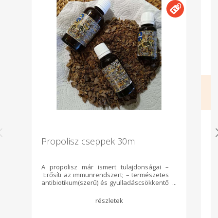
Propolisz cseppek 30ml
T
A propolisz már ismert tulajdonságai –
Sp
Erősíti az immunrendszert; – természetes
ki
antibiotikum(szerű) és gyulladáscsökkentő
m
hatású; – használható légcsőhurut és
sz
allergikus jellegű asztma esetében. – Vírus,
baktérium és gombaölő, – használatos
például influenza, herpesz és egyes