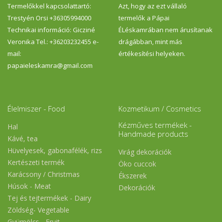
Termelőkkel kapcsolattartó:
Azt, hogy az ezt vállaló
Trestyén Orsi +36305994000
termelők a Pápai
Technikai információ: Gicziné
ÉLéskamrában nem árusítanak
Veronika Tel.: +36203232455 e-
drágábban, mint más
mail:
értékesítési helyeken.
papaieleskamra@gmail.com
Élelmiszer - Food
Kozmetikum / Cosmetics
Kézműves termékek -
Hal
Handmade products
Kávé, tea
Hüvelyesek, gabonafélék, rizs
Virág dekorációk
Kertészeti termék
Öko cuccok
Karácsony / Christmas
Ékszerek
Húsok - Meat
Dekorációk
Tej és tejtermékek - Dairy
Zöldség- Vegetable
Gyümölcs - Fruit