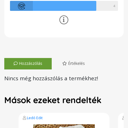
4
Hozzászólás
Értékelés
Nincs még hozzászólás a termékhez!
Mások ezeket rendelték
Ledó Edit
B