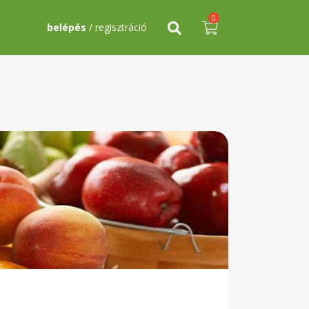
0
belépés
/ regisztráció