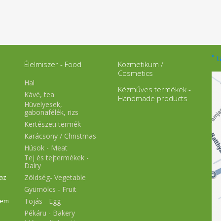
mandulagyulladásnál (tüszős i
fülgyulladásokban külsőleg •
légutak megbetegedéseibe
szénanáthában köhögés 
bronchitis akut és krónik
formájában asthm
bronchialéban kiegészí
" 
terápiaként tuberkulózisban • 
Élelmiszer - Food
Kozmetikum /
emésztőrendszer
Cosmetics
megbetegedéseiben:
fogínygyulladásban általános szá
Hal
Kézműves termékek -
és foghigiéniában szájsz
Kávé, tea
esetén, parodontosisba
Handmade products
Hüvelyesek,
szájpenésznél, fogfájásba
gabonafélék, rizs
fogfertőzésekben, foghúz
kezelésében
Kertészeti termék
Karácsony / Christmas
Húsok - Meat
Tej és tejtermékek -
Dairy
Zöldség- Vegetable
 az
Gyümölcs - Fruit
Tojás - Egg
nem
Pékáru - Bakery