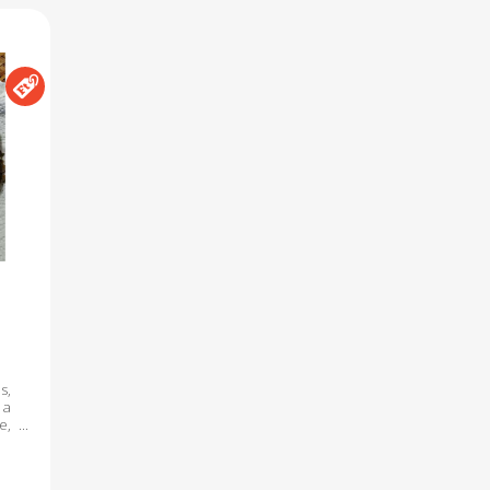
s,
 a
e,
t,
l.
ek