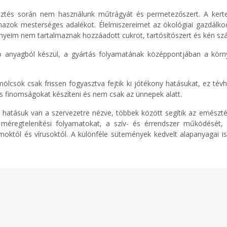
esztés során nem használunk műtrágyát és permetezőszert. A kert
mazok mesterséges adalékot. Élelmiszereimet az ökológiai gazdálkod
ényeim nem tartalmaznak hozzáadott cukrot, tartósítószert és kén s
 anyagból készül, a gyártás folyamatának középpontjában a körn
lcsök csak frissen fogyasztva fejtik ki jótékony hatásukat, ez tévh
is finomságokat készíteni és nem csak az ünnepek alatt.
hatásuk van a szervezetre nézve, többek között segítik az emésztés
méregtelenítési folyamatokat, a szív- és érrendszer működését, 
októl és vírusoktól. A különféle sütemények kedvelt alapanyagai i