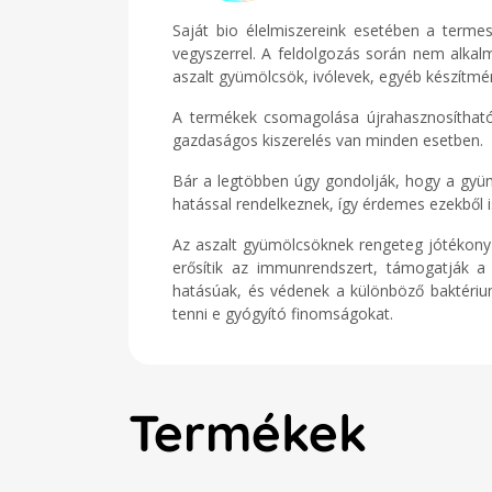
Saját bio élelmiszereink esetében a term
vegyszerrel. A feldolgozás során nem alkal
aszalt gyümölcsök, ivólevek, egyéb készítm
A termékek csomagolása újrahasznosítható
gazdaságos kiszerelés van minden esetben.
Bár a legtöbben úgy gondolják, hogy a gyümö
hatással rendelkeznek, így érdemes ezekből 
Az aszalt gyümölcsöknek rengeteg jótékony 
erősítik az immunrendszert, támogatják a 
hatásúak, és védenek a különböző baktérium
tenni e gyógyító finomságokat.
Termékek