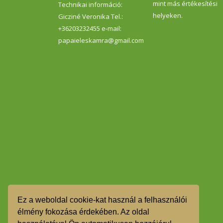
mint más értékesítési
Technikai információ:
helyeken.
Gicziné Veronika Tel.:
+36203232455 e-mail:
papaieleskamra@gmail.com
Ez a weboldal cookie-kat használ a felhasználói
élmény fokozása érdekében. Az oldal