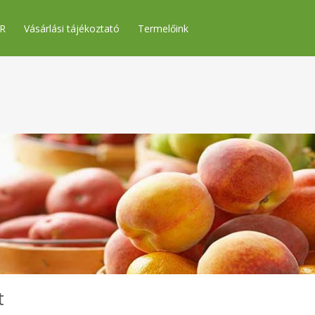
R
Vásárlási tájékoztató
Termelőink
t