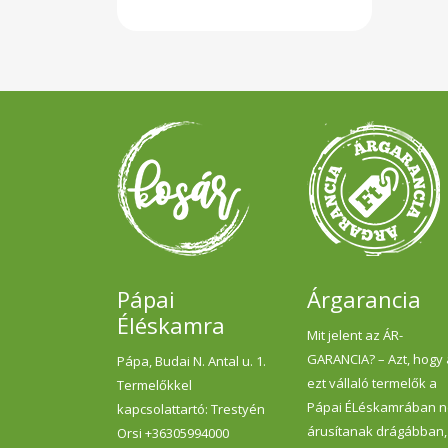
Pápai
Árgarancia
Éléskamra
Mit jelent az ÁR-
GARANCIA? – Azt, hogy
Pápa, Budai N. Antal u. 1.
ezt vállaló termelők a
Termelőkkel
Pápai ÉLéskamrában 
kapcsolattartó: Trestyén
árusítanak drágábban,
Orsi +36305994000