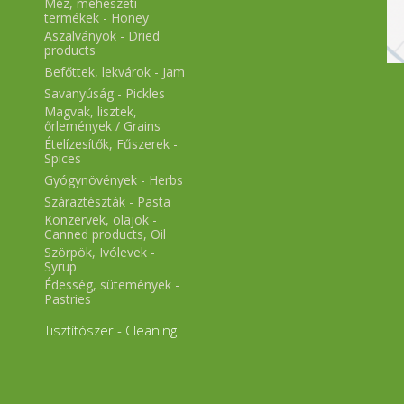
Méz, méhészeti
termékek - Honey
Aszalványok - Dried
products
Befőttek, lekvárok - Jam
Savanyúság - Pickles
Magvak, lisztek,
őrlemények / Grains
Ételízesítők, Fűszerek -
Spices
Gyógynövények - Herbs
Száraztészták - Pasta
Konzervek, olajok -
Canned products, Oil
Szörpök, Ivólevek -
Syrup
Édesség, sütemények -
Pastries
Tisztítószer - Cleaning