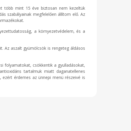
et több mint 15 éve biztosan nem kezeltük
ás szabályainak megfelelően állítom elő. Az
zármazékokat.
yezettudatosság, a környezetvédelem, és a
it. Az aszalt gyümölcsök is rengeteg áldásos
i folyamatokat, csökkentik a gyulladásokat,
antioxidáns tartalmuk miatt daganatellenes
s, ezért érdemes az ünnepi menü részeivé is