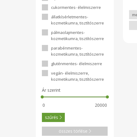
all
eset
cukormentes- élelmiszerre
gomb
inf
állatkísérletmentes-
bőrb
kozmetikumra, tisztítószerre
er
se
pálmaolajmentes-
meg
kozmetikumra, tisztítószerre
vér
val
parabénmentes-
fek
kozmetikumra, tisztítószerre
szí
kez
gluténmentes- élelmiszerre
seb
bánt
vegán- élelmiszerre,
geri
kozmetikumra, tisztítószerre
Ár szerint
szűrés
összes törlése