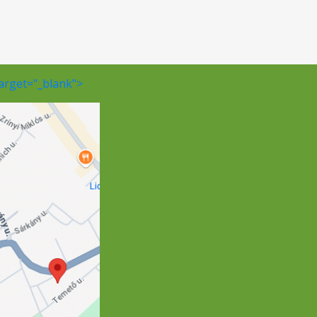
s)
 A
n:
és
us
a
tő
target="_blank">
Az
j-
ag
n,
n,
ás