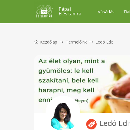
Pápai
Vásárlás
TM
Éléskamra
Kezdőlap
Termelőink
Ledó Edit
Ledó Edi