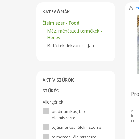
Le
KATEGÓRIÁK
Élelmiszer - Food
Méz, méhészeti termékek -
Honey
Befőttek, lekvárok - Jam
AKTÍV SZŰRŐK
SZŰRÉS
Pro
Allergének
A 
biodinamikus, bio
tul
élelmiszerre
imm
an
tojásmentes- élelmiszerre
gyu
has
tejmentes- élelmiszerre