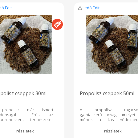
dó Edit
Ledó Edit
polisz cseppek 30ml
Propolisz cseppek 50ml
propolisz már ismert
A propolisz ragacso
ajdonságai – Erősíti az
gyantaszerű anyag, amelyet
unrendszert; – természetes
méhek a kas védelmér
tibiotikum(szerű) és
természetes baktériumölőkén
lladáscsökkentő hatású; –
fertőtlenítőként használnak fe
ználható légcsőhurut és
Az ókortól kezdve az ember