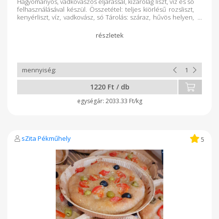
Hagyományos, vadkovászos eljárással, kizárólag liszt, víz és só
felhasználásával készül. Összetétel: teljes kiörlésű rozsliszt,
kenyérliszt, víz, vadkovász, só Tárolás: száraz, hűvös helyen,
zárt csomagolásban Minőségét megőrzi: a csomagoláson
feltüntetett időpontig
1220 Ft / db
2033.33 Ft/kg
sZita Pékműhely
5