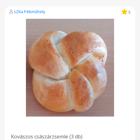
sZita Pékműhely
5
Kovászos császárzsemle (3 db)