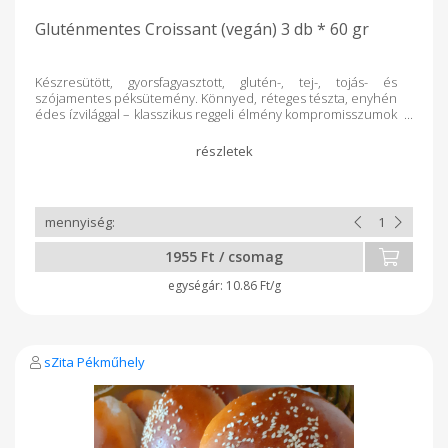
Gluténmentes Croissant (vegán) 3 db * 60 gr
Készresütött, gyorsfagyasztott, glutén-, tej-, tojás- és
szójamentes péksütemény. Könnyed, réteges tészta, enyhén
édes ízvilággal – klasszikus reggeli élmény kompromisszumok
nélkül. Összetevők: Gluténmentes lisztkeverék
(burkonyakeményítő, rizskeményítő, sürítőanyagok: E415,
E464 és E412, cukor, utifűmaghéj, repceolaj, életőkivonat, só
pörkölt őrölt lencse, svanyúságot szabályozó anyag E262,
enzim: alfa- amiláz) víz, leveles margarin (növényi olajok:
pálma és repce, víz, emulgeálószer: E471, E475 és E322),
só savanyúságot szabályozó anyag: E330, tartósítószer: E202,
szinezék: E160b, cukor, élesztő, só, étolaj
1955 Ft / csomag
10.86 Ft/g
sZita Pékműhely