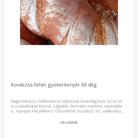
Kovászos fehér gyökérkenyér 60 dkg
Hagyományos, vadkovászos eljárással, kizárólag liszt, víz és só
hozzáadásával készül. Lágyabb, kevésbé markáns savanykás
íz, ropogós héj jellemzi. Összetétel: búzaliszt, víz, vadkovász,
só Tárolás: száraz, hűvös helyen, zárt csomagolásban
Minőségét megőrzi a csomagoláson feltüntetett időpontig