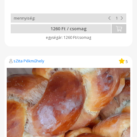
8598 Pápa, Tapolcafői u. 82.
1260 Ft / csomag
1260 Ft/csomag
sZita Pékműhely
5