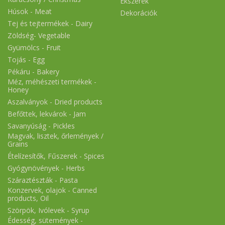
Ékszerek
Húsok - Meat
Dekorációk
Tej és tejtermékek - Dairy
Zöldség- Vegetable
Gyümölcs - Fruit
Tojás - Egg
Pékáru - Bakery
Méz, méhészeti termékek -
Honey
Aszalványok - Dried products
Befőttek, lekvárok - Jam
Savanyúság - Pickles
Magvak, lisztek, őrlemények /
Grains
Ételízesítők, Fűszerek - Spices
Gyógynövények - Herbs
Száraztészták - Pasta
Konzervek, olajok - Canned
products, Oil
Szörpök, Ivólevek - Syrup
Édesség, sütemények -