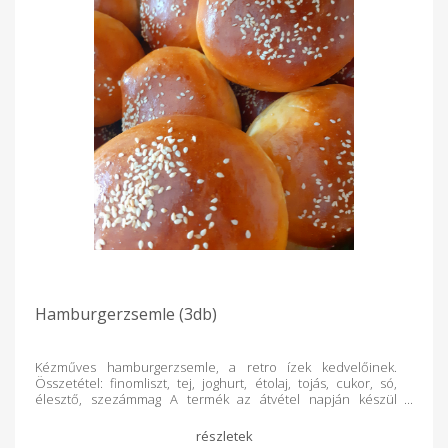
Hamburgerzsemle (3db)
Kézműves hamburgerzsemle, a retro ízek kedvelőinek.
Összetétel: finomliszt, tej, joghurt, étolaj, tojás, cukor, só,
élesztő, szezámmag A termék az átvétel napján készül
Minőségét megőrzi: 3 nap Tárolás: száraz, hűvös helyen
Allergének: liszt, tej, tejtermék, tojás, szezámmag Készíti:
Timáné Nagy Zita Krisztina (ev.), sZita Pékműhely Székhely: