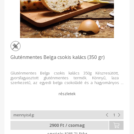
Gluténmentes Belga csokis kalács (350 gr)
Gluténmentes Belga csokis kalács 350g Készresütött,
gyorsfagyasztott gluténmentes termék. Könnyű, laza
szerkezetű, az egyedi belga csokoládé és a hagyományos
kalács ízvilágával. Összetevők: gluténmentes lisztkeverék
(gluténmentes búzakeményítő, kukoricakeményítő, dextróz,
növényi rost: psyllyum és inulin, sűrítőanyag: E412 és E 464,
árpaaroma) víz, kristálycukor, étolaj, süthető belga
csokoládészemcse (kakaómassza, cukor, emulgeálószer:
szójalecitin E322, természetes vaníliaaroma) teljes tojáslé,
élesztő, só. Tartalmaz tojást és szóját! Nyomokban
tartalmazhat tejet! Gyártó: Pécsi Pékinas Manufaktúra Kft. -
2900 Ft / csomag
Pécs
8285.71 Ft/kg