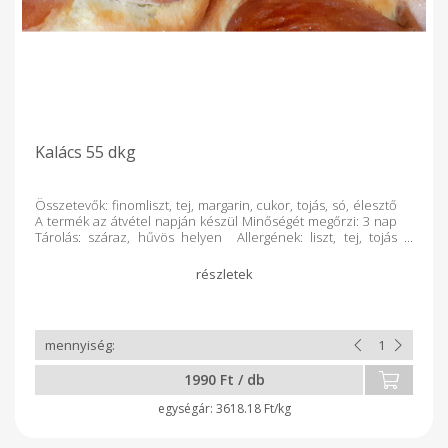
Kalács 55 dkg
Összetevők: finomliszt, tej, margarin, cukor, tojás, só, élesztő
A termék az átvétel napján készül Minőségét megőrzi: 3 nap
Tárolás: száraz, hűvös helyen Allergének: liszt, tej, tojás
Készíti: Timáné Nagy Zita Krisztina (ev.), sZita Pékműhely
Székhely: 8598 Pápa, Tapolcafői u. 82.
1990 Ft / db
3618.18 Ft/kg