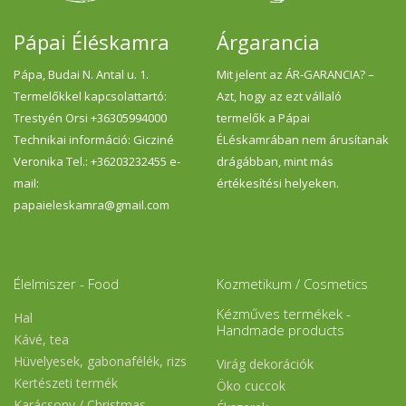
Pápai Éléskamra
Árgarancia
Pápa, Budai N. Antal u. 1.
Mit jelent az ÁR-GARANCIA? –
Termelőkkel kapcsolattartó:
Azt, hogy az ezt vállaló
Trestyén Orsi +36305994000
termelők a Pápai
Technikai információ: Gicziné
ÉLéskamrában nem árusítanak
Veronika Tel.: +36203232455 e-
drágábban, mint más
mail:
értékesítési helyeken.
papaieleskamra@gmail.com
Élelmiszer - Food
Kozmetikum / Cosmetics
Kézműves termékek -
Hal
Handmade products
Kávé, tea
Hüvelyesek, gabonafélék, rizs
Virág dekorációk
Kertészeti termék
Öko cuccok
Karácsony / Christmas