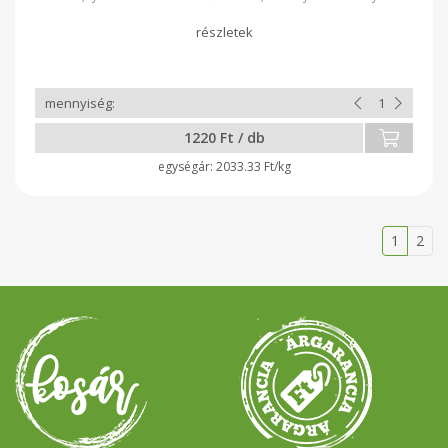
íz. A teljes kiörlésű búzaliszt fogyasztása lassítja a cukor
felszívódását, szabályozza a bélműködést. Összetétel: teljes
kiörlésű búzaliszt, kenyérliszt, víz, vadkovász, só Tárolás:
száraz, hűvös helyen, zárt csomagolásban Minőségét
megőrzi: a csomagoláson feltüntetett időpontig
1220 Ft / db
2033.33 Ft/kg
1
2