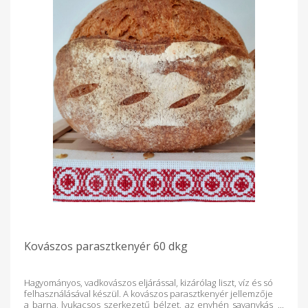
Kovászos parasztkenyér 60 dkg
Hagyományos, vadkovászos eljárással, kizárólag liszt, víz és só
felhasználásával készül. A kovászos parasztkenyér jellemzője
a barna, lyukacsos szerkezetű bélzet, az enyhén savanykás