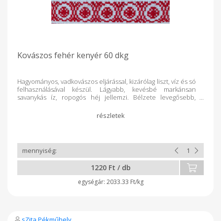
Kovászos fehér kenyér 60 dkg
Hagyományos, vadkovászos eljárással, kizárólag liszt, víz és só
felhasználásával készül. Lágyabb, kevésbé markánsan
savanykás íz, ropogós héj jellemzi. Bélzete levegősebb,
lazább szerkezetű, kevésbé sűrű. Összetétel: búzaliszt, víz,
vadkovász, só Tárolás: száraz, hűvös helyen, zárt
csomagolásban Minőségét megőrzi: 3 nap
1220 Ft / db
2033.33 Ft/kg
sZita Pékműhely