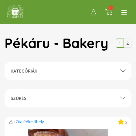
0
Pékáru - Bakery
1
2
KATEGÓRIÁK
SZŰRÉS
sZita Pékműhely
5