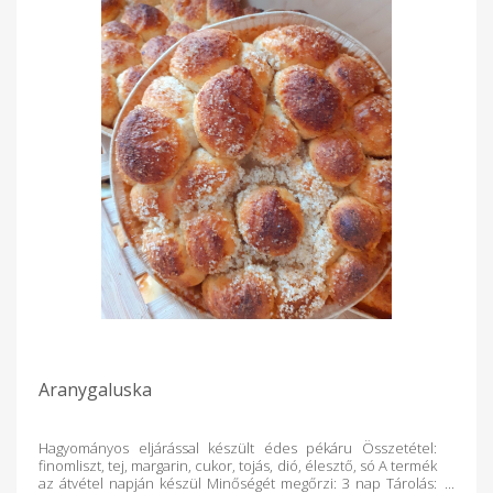
Aranygaluska
Hagyományos eljárással készült édes pékáru Összetétel:
finomliszt, tej, margarin, cukor, tojás, dió, élesztő, só A termék
az átvétel napján készül Minőségét megőrzi: 3 nap Tárolás: