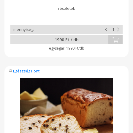
száraz, hűvös helyen Allergének: liszt, tej, tojás, dió Készíti:
Timáné Nagy Zita Krisztina (ev.), sZita Pékműhely Székhely:
8598 Pápa, Tapolcafői u. 82.
1990 Ft / db
1990 Ft/db
Egészség Pont