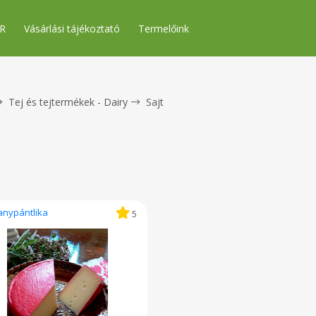
R
Vásárlási tájékoztató
Termelőink
Tej és tejtermékek - Dairy
Sajt
anypántlika
5