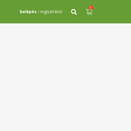
0
belépés
/ regisztráció