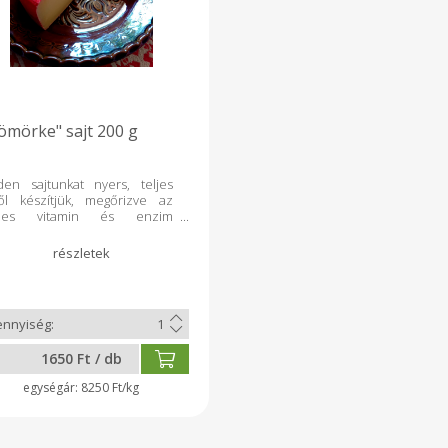
ömörke" sajt 200 g
den sajtunkat nyers, teljes
ből készítjük, megőrizve az
zes vitamin és enzim
almát. Élőflórás, hosszan érlelt
ermékek, ezért
któzérzékenyek is
yaszthatják. "Szömörke"
tunk piros viaszolt kérgű,
ény sajt (a viasz réteget
konyan levágva lehet
ávolítani). Minimum 2 hónap
1650 Ft / db
elés után értékesítjük.
zelve adja ki legjobban az
8250 Ft/kg
. Szépen piruló fajta.