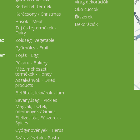
Virág dekorációk
Kertészeti termék
Öko cuccok
Karácsony / Christmas
Ékszerek
Húsok - Meat
Dekorációk
Tej és tejtermékek -
Dairy
Zöldség- Vegetable
 az
Gyümölcs - Fruit
Tojás - Egg
nem
Pékáru - Bakery
Méz, méhészeti
termékek - Honey
Aszalványok - Dried
products
Befőttek, lekvárok - Jam
Savanyúság - Pickles
Magvak, lisztek,
őrlemények / Grains
Ételízesítők, Fűszerek -
Spices
Gyógynövények - Herbs
Száraztészták - Pasta