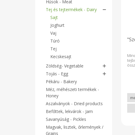
Húsok - Meat
Tej és tejtermékek - Dairy
Sajt
Joghurt
Vaj
"Sz
Túró
Tej
Min
Kecskesajt
tej
öss
Zöldség- Vegetable
tart
Tojás - Egg
t
la
Pékáru - Bakery
fog
Méz, méhészeti termékek -
saj
kem
Honey
vé
Aszalványok - Dried products
elt
érl
Befőttek, lekvárok - Jam
Res
ízét
Savanyúság - Pickles
Magvak, lisztek, őrlemények /
Grains