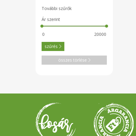
További szűrők
Ár szerint
szűrés
összes törlése