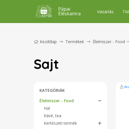
Pápai
Vásárlás
TM
Éléskamra
Kezdőlap
Termékek
Élelmiszer - Food
Sajt
Ar
KATEGÓRIÁK
Élelmiszer - Food
Hal
Kávé, tea
Kertészeti termék