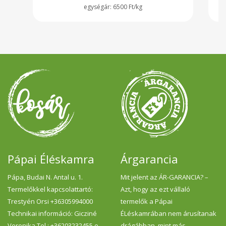
6500 Ft/kg
Pápai Éléskamra
Árgarancia
Pápa, Budai N. Antal u. 1.
Mit jelent az ÁR-GARANCIA? –
Termelőkkel kapcsolattartó:
Azt, hogy az ezt vállaló
Trestyén Orsi +36305994000
termelők a Pápai
Technikai információ: Gicziné
ÉLéskamrában nem árusítanak
Veronika Tel.: +36203232455 e-
drágábban, mint más