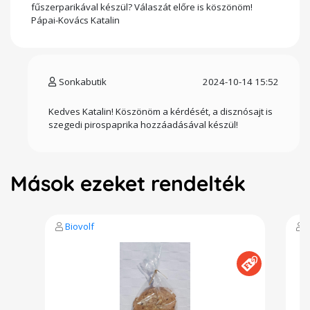
fűszerparikával készül? Válaszát előre is köszönöm!
Pápai-Kovács Katalin
Sonkabutik
2024-10-14 15:52
Kedves Katalin! Köszönöm a kérdését, a disznósajt is
szegedi pirospaprika hozzáadásával készül!
Mások ezeket rendelték
Biovolf
B