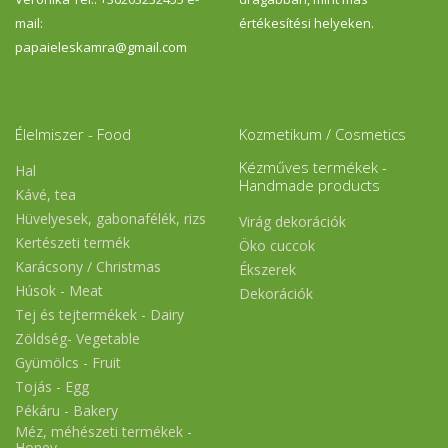
mail:
értékesítési helyeken.
papaieleskamra@gmail.com
Élelmiszer - Food
Kozmetikum / Cosmetics
Kézműves termékek -
Hal
Handmade products
Kávé, tea
Hüvelyesek, gabonafélék, rizs
Virág dekorációk
Kertészeti termék
Öko cuccok
Karácsony / Christmas
Ékszerek
Húsok - Meat
Dekorációk
Tej és tejtermékek - Dairy
Zöldség- Vegetable
Gyümölcs - Fruit
Tojás - Egg
Pékáru - Bakery
Méz, méhészeti termékek -
Honey