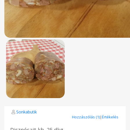
Sonkabutik
Hozzászólás (1)
|
Értékelés
Disznósajt kb. 25 dkg