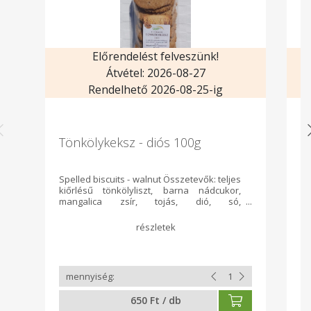
Előrendelést felveszünk!
Átvétel: 2026-08-27
Rendelhető 2026-08-25-ig
Tönkölykeksz - diós 100g
T
Spelled biscuits - walnut Összetevők: teljes
Sp
kiőrlésű tönkölyliszt, barna nádcukor,
ki
mangalica zsír, tojás, dió, só,
ma
szódabikarbóna
650 Ft / db