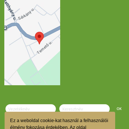
Ez a weboldal cookie-kat használ a felhasználói
élmény fokozása érdekében. Az oldal