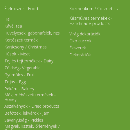
Élelmiszer - Food
Kozmetikum / Cosmetics
Kézműves termékek -
Hal
Handmade products
Kávé, tea
Hüvelyesek, gabonafélék, rizs
Virág dekorációk
Kertészeti termék
Öko cuccok
Karácsony / Christmas
Ékszerek
Húsok - Meat
Dekorációk
Tej és tejtermékek - Dairy
Zöldség- Vegetable
Gyümölcs - Fruit
Tojás - Egg
Pékáru - Bakery
Méz, méhészeti termékek -
Honey
Aszalványok - Dried products
Befőttek, lekvárok - Jam
Savanyúság - Pickles
Magvak, lisztek, őrlemények /