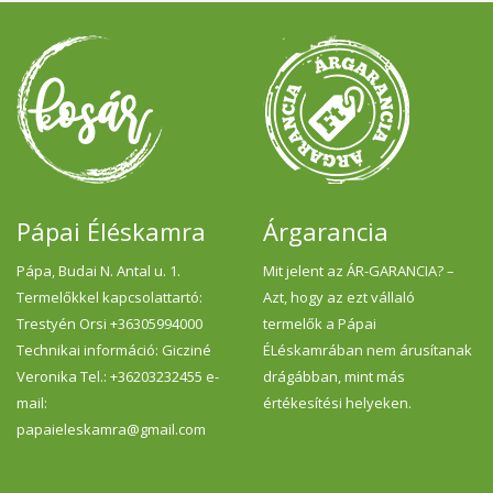
tű
a
sz
ví
A 
s
fü
í
p
mi
Pápai Éléskamra
Árgarancia
Pápa, Budai N. Antal u. 1.
Mit jelent az ÁR-GARANCIA? –
Termelőkkel kapcsolattartó:
Azt, hogy az ezt vállaló
Trestyén Orsi +36305994000
termelők a Pápai
Technikai információ: Gicziné
ÉLéskamrában nem árusítanak
Veronika Tel.: +36203232455 e-
drágábban, mint más
mail:
értékesítési helyeken.
papaieleskamra@gmail.com