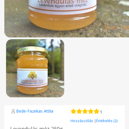
Bede-Fazekas Attila
5
Hozzászólás
|
Értékelés (2)
Levendulás méz 250g