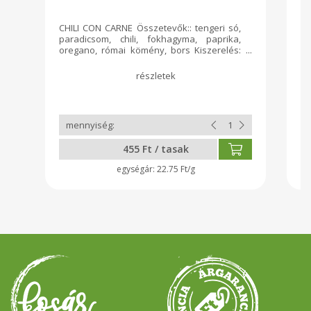
s
CHILI CON CARNE Összetevők:: tengeri só,
Pa
paradicsom, chili, fokhagyma, paprika,
és
oregano, római kömény, bors Kiszerelés:
kl
20 g Ajánljuk: Chilis bab készítéséhez
ké
Származási hely: Magyarország
m
Tartósítószert és adalékanyagot nem
k
tartalmaz. Zellert, mustármagot és
fo
szezámmagot felhasználó üzemben
ét
készült.
le
455 Ft / tasak
22.75 Ft/g