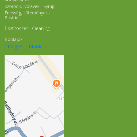
Szörpök, Ivólevek - Syrup
Édesség, sütemények -
Pastries
Tisztítószer - Cleaning
Illóolajok
" target="_blank">