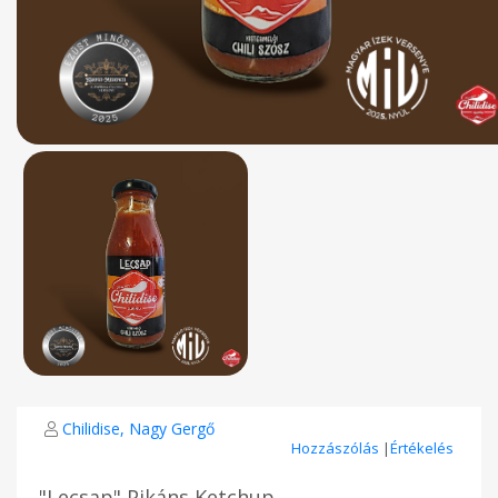
Chilidise, Nagy Gergő
Hozzászólás
|
Értékelés
"Lecsap" Pikáns Ketchup