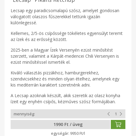
Lecsap egy paradicsomalapú szósz, amelyet gondosan
válogatott olaszos fűszerekkel tettünk igazán
különlegessé.
Kellemes, 2/5-ös csípőssége tökéletes egyensúlyt teremt
az ízek és az erősség között.
2025-ben a Magyar Ízek Versenyén ezüst minősítést
szerzett, valamint a Kárpát-medencei Chili Versenyen is
ezüst minősítéssel ismerték el.
Kiváló választás pizzákhoz, hamburgerekhez,
szendvicsekhez és minden olyan ételhez, amelynek egy
kis mediterrán karaktert szeretnénk adni.
A Lecsap azoknak készült, akik szeretik az olasz konyha
ízeit egy enyhén csípős, kézműves szósz formájában.
1990 Ft / üveg
9950 Ft/l