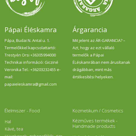
Pápai Éléskamra
Árgarancia
Pápa, Budai N. Antal u. 1.
Mit jelent az ÁR-GARANCIA? –
Termelőkkel kapcsolattartó:
Azt, hogy az ezt vállaló
Trestyén Orsi +36305994000
termelők a Pápai
Technikai információ: Gicziné
ÉLéskamrában nem árusítanak
Veronika Tel.: +36203232455 e-
drágábban, mint más
mail:
értékesítési helyeken.
papaieleskamra@gmail.com
Élelmiszer - Food
Kozmetikum / Cosmetics
Kézműves termékek -
Hal
Handmade products
Kávé, tea