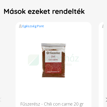
Mások ezeket rendelték
Egészség Pont
Fűszerész - Chili con carne 20 gr
"