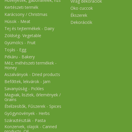
Hüvelyesek, gabonafélék, rizs
Virág dekorációk
Kertészeti termék
Öko cuccok
Karácsony / Christmas
Ékszerek
Húsok - Meat
Dekorációk
Tej és tejtermékek - Dairy
Zöldség- Vegetable
Gyümölcs - Fruit
Tojás - Egg
Pékáru - Bakery
Méz, méhészeti termékek -
Honey
Aszalványok - Dried products
Befőttek, lekvárok - Jam
Savanyúság - Pickles
Magvak, lisztek, őrlemények /
Grains
Ételízesítők, Fűszerek - Spices
Gyógynövények - Herbs
Száraztészták - Pasta
Konzervek, olajok - Canned
products, Oil