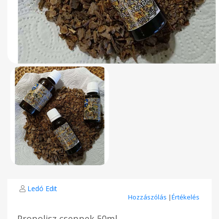
Ledó Edit
Hozzászólás
|
Értékelés
Propolisz cseppek 50ml