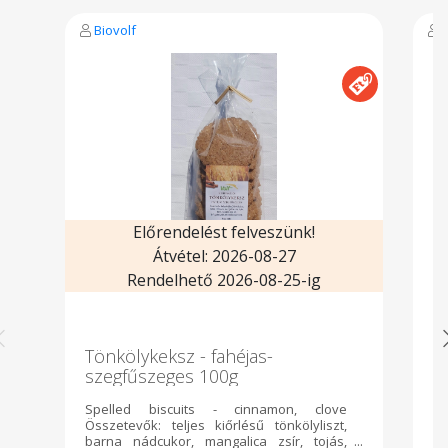
Biovolf
Előrendelést felveszünk!
Átvétel: 2026-08-27
Rendelhető 2026-08-25-ig
Tönkölykeksz - fahéjas-
V
szegfűszeges 100g
Spelled biscuits - cinnamon, clove
V
Összetevők: teljes kiőrlésű tönkölyliszt,
barna nádcukor, mangalica zsír, tojás,