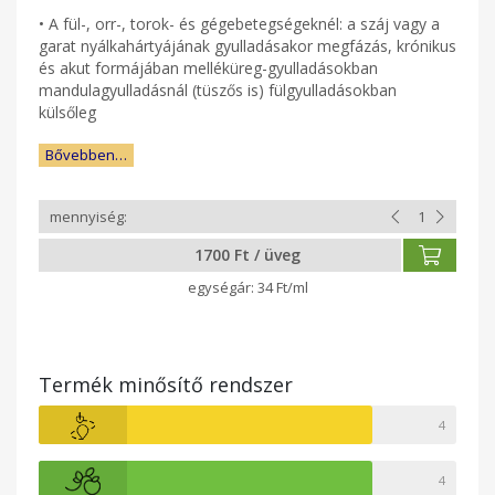
• A fül-, orr-, torok- és gégebetegségeknél: a száj vagy a
garat nyálkahártyájának gyulladásakor megfázás, krónikus
és akut formájában melléküreg-gyulladásokban
mandulagyulladásnál (tüszős is) fülgyulladásokban
külsőleg
Bővebben…
1700 Ft / üveg
34 Ft/ml
Termék minősítő rendszer
4
4