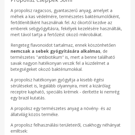
A propolisz ragacsos, gyantaszerű anyag, amelyet a
méhek a kas védelmére, természetes baktériumölőként,
fertőtlenítőként használnak fel. Az ókortól kezdve az
emberek sebgyógyításra, fekélyek kezelésére használták,
mert távol tartja a fertőzést okozó mikrobákat.
Rengeteg flavonoidot tartalmaz, ennek köszönhetően
nemcsak a sebek gyógyítására alkalmas
, de
természetes "antibiotikum" is, mert a benne található
savak nagyon hatékonyan veszik fel a küzdelmet a
betegségeket okozó baktériumokkal.
A propolisz hatékonyan gyógyítja a kisebb égési
sérüléseket is, legalább olyannyira, mint a kizárólag
receptre kapható, speciális krémek - derítette ki nemrég
egy brazil kutatás.
A propolisz egy természetes anyag a növény- és az
állatvilág közös terméke.
A propolisz felhasználási területeiről, csakhogy néhányat
említsek: