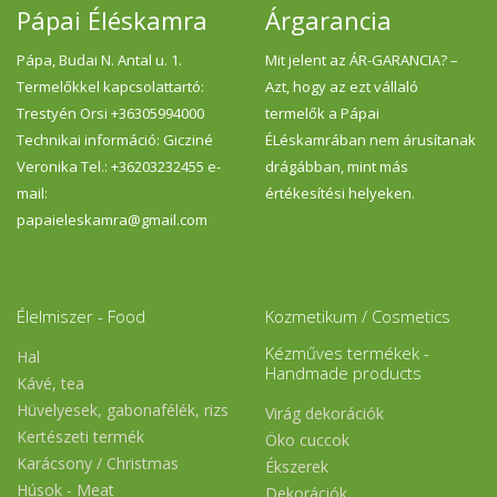
Pápai Éléskamra
Árgarancia
Pápa, Budai N. Antal u. 1.
Mit jelent az ÁR-GARANCIA? –
Termelőkkel kapcsolattartó:
Azt, hogy az ezt vállaló
Trestyén Orsi +36305994000
termelők a Pápai
Technikai információ: Gicziné
ÉLéskamrában nem árusítanak
Veronika Tel.: +36203232455 e-
drágábban, mint más
mail:
értékesítési helyeken.
papaieleskamra@gmail.com
Élelmiszer - Food
Kozmetikum / Cosmetics
Kézműves termékek -
Hal
Handmade products
Kávé, tea
Hüvelyesek, gabonafélék, rizs
Virág dekorációk
Kertészeti termék
Öko cuccok
Karácsony / Christmas
Ékszerek
Húsok - Meat
Dekorációk