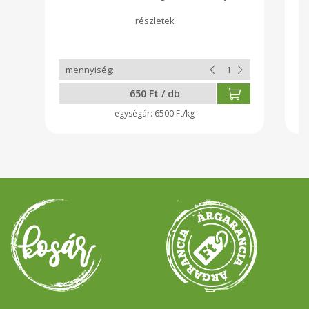
fahéj, szegfűszeg, só, szódabikarbóna
650 Ft / db
6500 Ft/kg