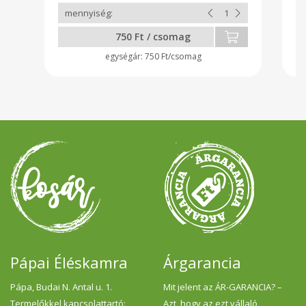
750 Ft / csomag
750 Ft/csomag
Pápai Éléskamra
Árgarancia
Pápa, Budai N. Antal u. 1.
Mit jelent az ÁR-GARANCIA? –
Termelőkkel kapcsolattartó:
Azt, hogy az ezt vállaló