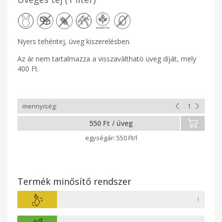
Nyers tehéntej, üveg kiszerelésben.
Az ár nem tartalmazza a visszavàlthatö üveg díját, mely
400 Ft.
550 Ft / üveg
550 Ft/l
Termék minősítő rendszer
1