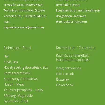
Trestyén Orsi +36305994000
termelők a Pápai
Technikai információ: Gicziné
ÉLéskamrában nem árusítanak
Veronika Tel.: +36203232455 e-
drágábban, mint más
mail:
értékesítési helyeken.
papaieleskamra@gmail.com
Élelmiszer - Food
Kozmetikum / Cosmetics
Kézműves termékek -
Hal
Handmade products
Kávé, tea
Hüvelyesek, gabonafélék, rizs
Virág dekorációk
Kertészeti termék
Öko cuccok
Karácsony / Christmas
Ékszerek
Húsok - Meat
Dekorációk
Tej és tejtermékek - Dairy
Zöldség- Vegetable
Gyümölcs - Fruit