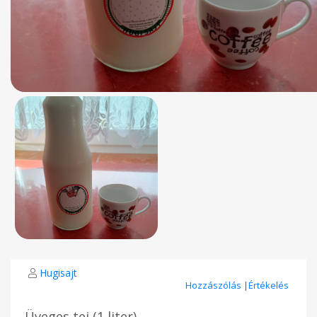
Hugisajt
Hozzászólás
|
Értékelés
Üveges tej (1 liter)