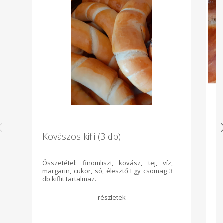
Kovászos kifli (3 db)
K
Összetétel: finomliszt, kovász, tej, víz,
Ös
margarin, cukor, só, élesztő Egy csomag 3
cu
db kiflit tartalmaz.
na
Tá
li
Kr
85